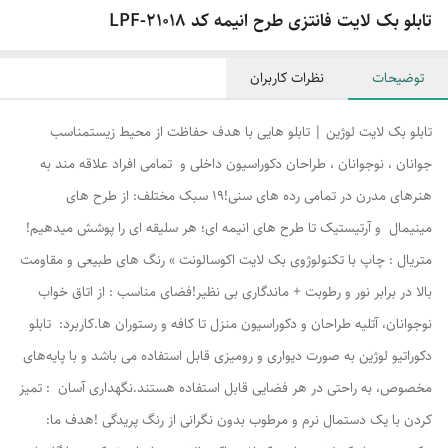
تابلو بک لایت فانتزی طرح انیمه کد LPF-21018
توضیحات
نظرات کاربران
تابلو بک لایت لوژین | تابلو هایی با هدف حفاظت از محیط زیستمناسب
جوانان ، نوجوانان ، طراحان دکوراسیون داخلی و تمامی افراد علاقه مند به
هنرهای مدرن در تمامی رده های سنی!۱۹ سبک مختلف: از طرح های
مینیمال و آرتیستیک تا طرح های انیمه ای؛ هر سلیقه ای را پوشش میدهیم!
متریال : چاپ با تکنولوژوی بک لایت اکوسالونت » رنگ های طبیعی و مقاومت
بالا در برابر نور و رطوبت + ماندگاری بی نظیر!فضای مناسب : از اتاق خواب
نوجوانان، آتلیه طراحان و دکوراسیون منزل تا کافه و رستوران ها.کاربرد: تابلو
دکوراتیو لوژین به صورت دیواری و رومیزی قابل استفاده می باشد و با پایه‌های
مخصوص، به راحتی در هر فضایی قابل استفاده هستند.نگهداری آسان : تمیز
کردن با یک دستمال نرم و مرطوب بدون نگرانی از رنگ پریدگی !هدف ما: