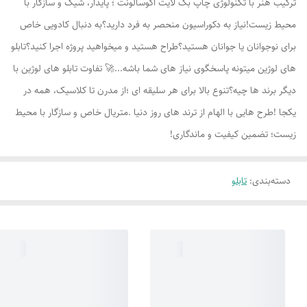
ترکیب هنر با تکنولوژی چاپ بک لایت اکوسالونت ؛ پایدار، شیک و سازگار با
محیط زیست!نیاز به دکوراسیون منحصر به فرد دارید؟به دنبال کادویی خاص
برای نوجوانان یا جوانان هستید؟طراح هستید و میخواهید پروژه اجرا کنید؟تابلو
های لوژين میتونه پاسخگوی نیاز های شما باشه...🚀 تفاوت تابلو های لوژين با
دیگر برند ها چیه؟تنوع بالا برای هر سلیقه ای ؛از مدرن تا کلاسیک، همه در
یکجا !طرح هایی با الهام از ترند های روز دنیا .متریال خاص و سازگار با محیط
زیست؛ تضمین کیفیت و ماندگاری!
دسته‌بندی
:
تابلو