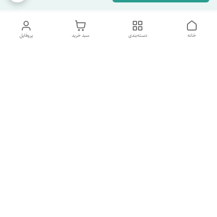
خانه
دسته‌بندی
سبد خرید
پروفایل
دسترسی سریع
تماس با ما
شکایات
درباره ما
قوانین و مقررات
سیاست حریم خصوصی
شماره پشتیبانی تلگرام 09960969095
شماره پشتیبانی واتس اپ 09391978733
شماره تماس
09960969095