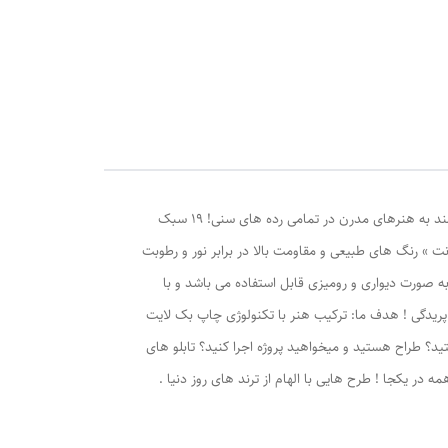
تابلو بک لایت لوژین | تابلو هایی با هدف حفاظت از محیط زیست مناسب جوانان ، نوجوانان ، طراحان دکوراسیون داخلی و تمامی افراد علاقه مند به هنرهای مدرن در تمامی رده های سنی! ۱۹ سبک
 » رنگ های طبیعی و مقاومت بالا در برابر نور و رطوبت
 به صورت دیواری و رومیزی قابل استفاده می باشد و با
پریدگی ! هدف ما: ترکیب هنر با تکنولوژی چاپ بک لایت
ید؟ طراح هستید و میخواهید پروژه اجرا کنید؟ تابلو های
ه در یکجا ! طرح هایی با الهام از ترند های روز دنیا .