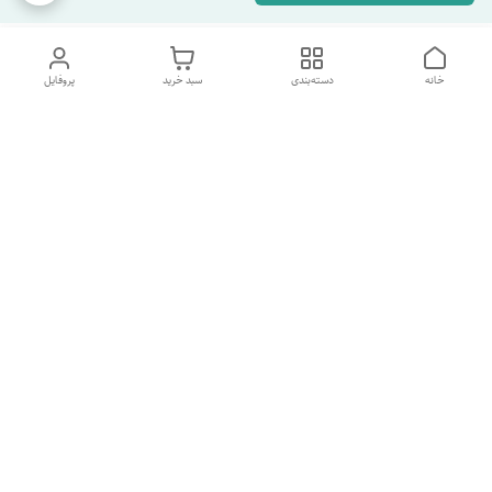
خانه
دسته‌بندی
سبد خرید
پروفایل
دسترسی سریع
تماس با ما
شکایات
درباره ما
قوانین و مقررات
سیاست حریم خصوصی
شماره پشتیبانی تلگرام 09960969095
شماره پشتیبانی واتس اپ 09391978733
شماره تماس
09960969095