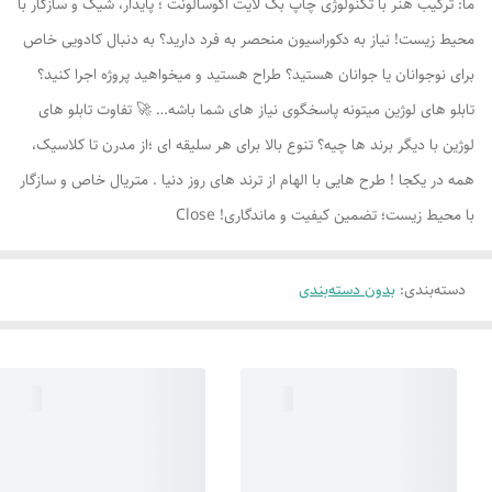
ما: ترکیب هنر با تکنولوژی چاپ بک لایت اکوسالونت ؛ پایدار، شیک و سازگار با
محیط زیست! نیاز به دکوراسیون منحصر به فرد دارید؟ به دنبال کادویی خاص
برای نوجوانان یا جوانان هستید؟ طراح هستید و میخواهید پروژه اجرا کنید؟
تابلو های لوژين میتونه پاسخگوی نیاز های شما باشه… 🚀 تفاوت تابلو های
لوژين با دیگر برند ها چیه؟ تنوع بالا برای هر سلیقه ای ؛از مدرن تا کلاسیک،
همه در یکجا ! طرح هایی با الهام از ترند های روز دنیا . متریال خاص و سازگار
با محیط زیست؛ تضمین کیفیت و ماندگاری! Close
دسته‌بندی
:
بدون دسته‌بندی