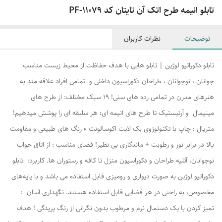
تابلو انیمه طرح اتک آن تایتان کد PF-11079
توضیحات
نظرات کاربران
تابلو دکوراتیو لوژین | تابلو هایی با هدف حفاظت از محیط زیست مناسب
جوانان ، نوجوانان ، طراحان دکوراسیون داخلی و تمامی افراد علاقه مند به
هنرهای مدرن در تمامی رده های سنی! ۱۹ سبک مختلف: از طرح های
مینیمال و آرتیستیک تا طرح های انیمه ای؛ هر سلیقه ای را پوشش میدهیم!
متریال : چاپ با تکنولوژوی بک لایت اکوسالونت » رنگ های طبیعی و مقاومت
بالا در برابر نور و رطوبت + ماندگاری بی نظیر! فضای مناسب : از اتاق خواب
نوجوانان، آتلیه طراحان و دکوراسیون منزل تا کافه و رستوران ها. کاربرد: تابلو
دکوراتیو لوژین به صورت دیواری و رومیزی قابل استفاده می باشد و با پایه‌های
مخصوص، به راحتی در هر فضایی قابل استفاده هستند. نگهداری آسان :
تمیز کردن با یک دستمال نرم و مرطوب بدون نگرانی از رنگ پریدگی ! هدف