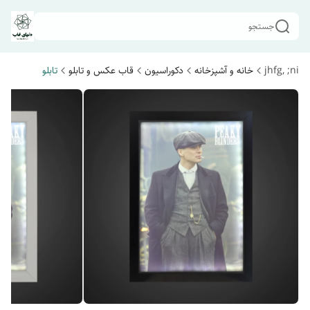
جستجو
jhfg, ;ni
خانه و آشپزخانه
دکوراسیون
قاب عکس و تابلو
تابلو