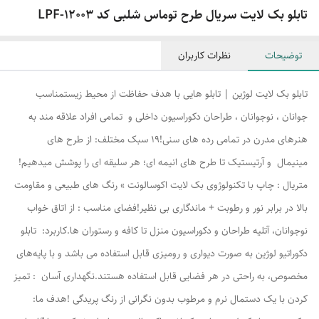
تابلو بک لایت سریال طرح توماس شلبی کد LPF-12003
توضیحات
نظرات کاربران
تابلو بک لایت لوژین | تابلو هایی با هدف حفاظت از محیط زیستمناسب
جوانان ، نوجوانان ، طراحان دکوراسیون داخلی و تمامی افراد علاقه مند به
هنرهای مدرن در تمامی رده های سنی!۱۹ سبک مختلف: از طرح های
مینیمال و آرتیستیک تا طرح های انیمه ای؛ هر سلیقه ای را پوشش میدهیم!
متریال : چاپ با تکنولوژوی بک لایت اکوسالونت » رنگ های طبیعی و مقاومت
بالا در برابر نور و رطوبت + ماندگاری بی نظیر!فضای مناسب : از اتاق خواب
نوجوانان، آتلیه طراحان و دکوراسیون منزل تا کافه و رستوران ها.کاربرد: تابلو
دکوراتیو لوژین به صورت دیواری و رومیزی قابل استفاده می باشد و با پایه‌های
مخصوص، به راحتی در هر فضایی قابل استفاده هستند.نگهداری آسان : تمیز
کردن با یک دستمال نرم و مرطوب بدون نگرانی از رنگ پریدگی !هدف ما: