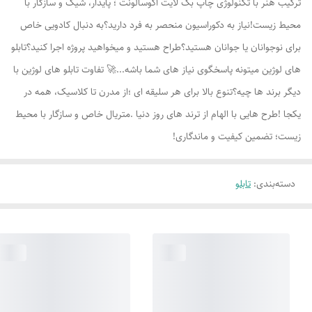
ترکیب هنر با تکنولوژی چاپ بک لایت اکوسالونت ؛ پایدار، شیک و سازگار با
محیط زیست!نیاز به دکوراسیون منحصر به فرد دارید؟به دنبال کادویی خاص
برای نوجوانان یا جوانان هستید؟طراح هستید و میخواهید پروژه اجرا کنید؟تابلو
های لوژين میتونه پاسخگوی نیاز های شما باشه...🚀 تفاوت تابلو های لوژين با
دیگر برند ها چیه؟تنوع بالا برای هر سلیقه ای ؛از مدرن تا کلاسیک، همه در
یکجا !طرح هایی با الهام از ترند های روز دنیا .متریال خاص و سازگار با محیط
زیست؛ تضمین کیفیت و ماندگاری!
دسته‌بندی
:
تابلو