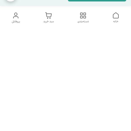
خانه
دسته‌بندی
سبد خرید
پروفایل
دسترسی سریع
تماس با ما
شکایات
درباره ما
قوانین و مقررات
سیاست حریم خصوصی
شماره پشتیبانی تلگرام 09960969095
شماره پشتیبانی واتس اپ 09391978733
شماره تماس
09960969095