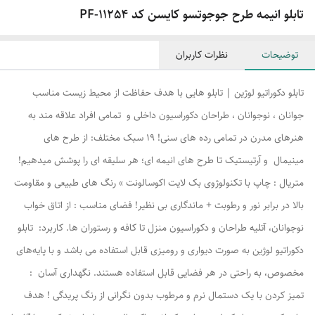
تابلو انیمه طرح جوجوتسو کایسن کد PF-11254
توضیحات
نظرات کاربران
تابلو دکوراتیو لوژین | تابلو هایی با هدف حفاظت از محیط زیست مناسب
جوانان ، نوجوانان ، طراحان دکوراسیون داخلی و تمامی افراد علاقه مند به
هنرهای مدرن در تمامی رده های سنی! ۱۹ سبک مختلف: از طرح های
مینیمال و آرتیستیک تا طرح های انیمه ای؛ هر سلیقه ای را پوشش میدهیم!
متریال : چاپ با تکنولوژوی بک لایت اکوسالونت » رنگ های طبیعی و مقاومت
بالا در برابر نور و رطوبت + ماندگاری بی نظیر! فضای مناسب : از اتاق خواب
نوجوانان، آتلیه طراحان و دکوراسیون منزل تا کافه و رستوران ها. کاربرد: تابلو
دکوراتیو لوژین به صورت دیواری و رومیزی قابل استفاده می باشد و با پایه‌های
مخصوص، به راحتی در هر فضایی قابل استفاده هستند. نگهداری آسان :
تمیز کردن با یک دستمال نرم و مرطوب بدون نگرانی از رنگ پریدگی ! هدف