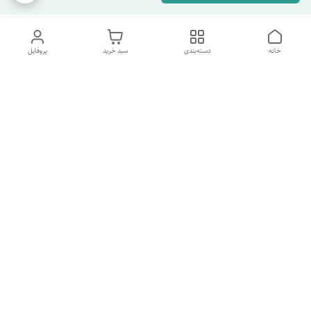
خانه
دسته‌بندی
سبد خرید
پروفایل
دسترسی سریع
تماس با ما
شکایات
درباره ما
قوانین و مقررات
سیاست حریم خصوصی
شماره پشتیبانی تلگرام 09960969095
شماره پشتیبانی واتس اپ 09391978733
شماره تماس
09960969095