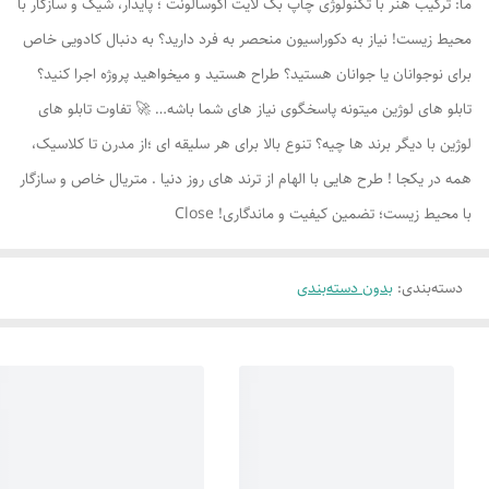
ما: ترکیب هنر با تکنولوژی چاپ بک لایت اکوسالونت ؛ پایدار، شیک و سازگار با
محیط زیست! نیاز به دکوراسیون منحصر به فرد دارید؟ به دنبال کادویی خاص
برای نوجوانان یا جوانان هستید؟ طراح هستید و میخواهید پروژه اجرا کنید؟
تابلو های لوژين میتونه پاسخگوی نیاز های شما باشه… 🚀 تفاوت تابلو های
لوژين با دیگر برند ها چیه؟ تنوع بالا برای هر سلیقه ای ؛از مدرن تا کلاسیک،
همه در یکجا ! طرح هایی با الهام از ترند های روز دنیا . متریال خاص و سازگار
با محیط زیست؛ تضمین کیفیت و ماندگاری! Close
دسته‌بندی
:
بدون دسته‌بندی