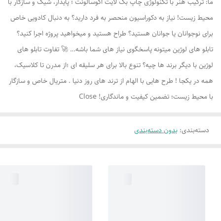
ما: ترکیب هنر با تکنولوژی چاپ بک لایت اکوسالونت ؛ پایدار، شیک و سازگار با
محیط زیست! نیاز به دکوراسیون منحصر به فرد دارید؟ به دنبال کادویی خاص
برای نوجوانان یا جوانان هستید؟ طراح هستید و میخواهید پروژه اجرا کنید؟
تابلو های لوژين میتونه پاسخگوی نیاز های شما باشه… 🚀 تفاوت تابلو های
لوژين با دیگر برند ها چیه؟ تنوع بالا برای هر سلیقه ای ؛از مدرن تا کلاسیک،
همه در یکجا ! طرح هایی با الهام از ترند های روز دنیا . متریال خاص و سازگار
با محیط زیست؛ تضمین کیفیت و ماندگاری! Close
دسته‌بندی
:
بدون دسته‌بندی