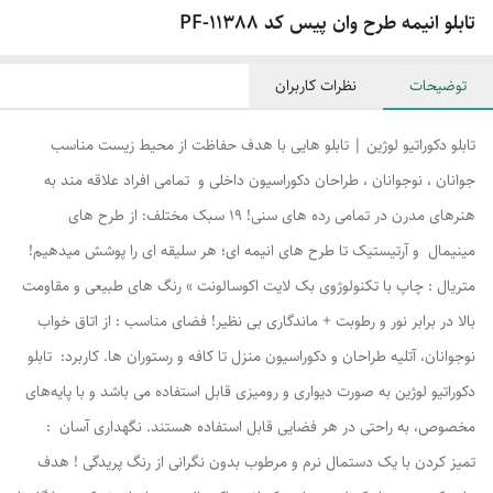
تابلو انیمه طرح وان پیس کد PF-11388
توضیحات
نظرات کاربران
تابلو دکوراتیو لوژین | تابلو هایی با هدف حفاظت از محیط زیست مناسب
جوانان ، نوجوانان ، طراحان دکوراسیون داخلی و تمامی افراد علاقه مند به
هنرهای مدرن در تمامی رده های سنی! ۱۹ سبک مختلف: از طرح های
مینیمال و آرتیستیک تا طرح های انیمه ای؛ هر سلیقه ای را پوشش میدهیم!
متریال : چاپ با تکنولوژوی بک لایت اکوسالونت » رنگ های طبیعی و مقاومت
بالا در برابر نور و رطوبت + ماندگاری بی نظیر! فضای مناسب : از اتاق خواب
نوجوانان، آتلیه طراحان و دکوراسیون منزل تا کافه و رستوران ها. کاربرد: تابلو
دکوراتیو لوژین به صورت دیواری و رومیزی قابل استفاده می باشد و با پایه‌های
مخصوص، به راحتی در هر فضایی قابل استفاده هستند. نگهداری آسان :
تمیز کردن با یک دستمال نرم و مرطوب بدون نگرانی از رنگ پریدگی ! هدف