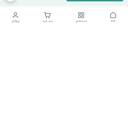
خانه
دسته‌بندی
سبد خرید
پروفایل
دسترسی سریع
تماس با ما
شکایات
درباره ما
قوانین و مقررات
سیاست حریم خصوصی
شماره پشتیبانی تلگرام 09960969095
شماره پشتیبانی واتس اپ 09391978733
شماره تماس
09960969095