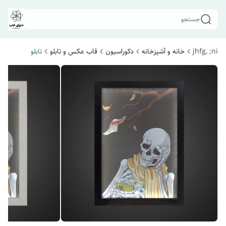
جستجو
jhfg, ;ni
خانه و آشپزخانه
دکوراسیون
قاب عکس و تابلو
تابلو