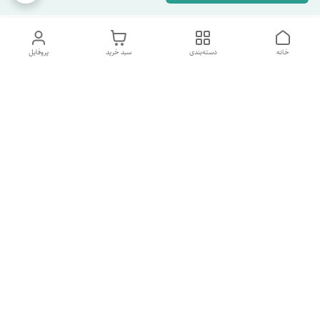
خانه
دسته‌بندی
سبد خرید
پروفایل
دسترسی سریع
تماس با ما
شکایات
درباره ما
قوانین و مقررات
سیاست حریم خصوصی
شماره پشتیبانی تلگرام 09960969095
شماره پشتیبانی واتس اپ 09391978733
شماره تماس
09960969095