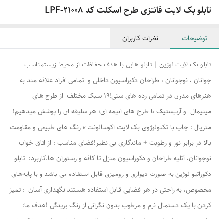
تابلو بک لایت فانتزی طرح اسکلت کد LPF-21008
توضیحات
نظرات کاربران
تابلو بک لایت لوژین | تابلو هایی با هدف حفاظت از محیط زیستمناسب
جوانان ، نوجوانان ، طراحان دکوراسیون داخلی و تمامی افراد علاقه مند به
هنرهای مدرن در تمامی رده های سنی!۱۹ سبک مختلف: از طرح های
مینیمال و آرتیستیک تا طرح های انیمه ای؛ هر سلیقه ای را پوشش میدهیم!
متریال : چاپ با تکنولوژوی بک لایت اکوسالونت » رنگ های طبیعی و مقاومت
بالا در برابر نور و رطوبت + ماندگاری بی نظیر!فضای مناسب : از اتاق خواب
نوجوانان، آتلیه طراحان و دکوراسیون منزل تا کافه و رستوران ها.کاربرد: تابلو
دکوراتیو لوژین به صورت دیواری و رومیزی قابل استفاده می باشد و با پایه‌های
مخصوص، به راحتی در هر فضایی قابل استفاده هستند.نگهداری آسان : تمیز
کردن با یک دستمال نرم و مرطوب بدون نگرانی از رنگ پریدگی !هدف ما: