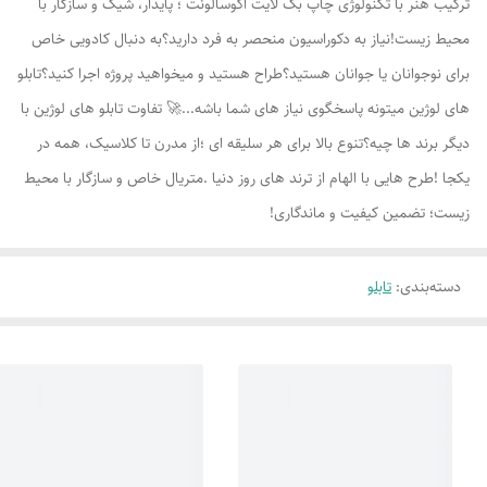
ترکیب هنر با تکنولوژی چاپ بک لایت اکوسالونت ؛ پایدار، شیک و سازگار با
محیط زیست!نیاز به دکوراسیون منحصر به فرد دارید؟به دنبال کادویی خاص
برای نوجوانان یا جوانان هستید؟طراح هستید و میخواهید پروژه اجرا کنید؟تابلو
های لوژين میتونه پاسخگوی نیاز های شما باشه...🚀 تفاوت تابلو های لوژين با
دیگر برند ها چیه؟تنوع بالا برای هر سلیقه ای ؛از مدرن تا کلاسیک، همه در
یکجا !طرح هایی با الهام از ترند های روز دنیا .متریال خاص و سازگار با محیط
زیست؛ تضمین کیفیت و ماندگاری!
دسته‌بندی
:
تابلو