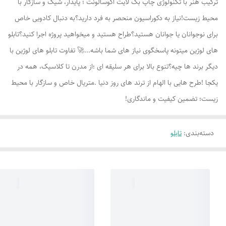
ترکیب هنر با تکنولوژی چاپ بک لایت اکوسالونت ؛ پایدار، شیک و سازگار با
محیط زیست!نیاز به دکوراسیون منحصر به فرد دارید؟به دنبال کادویی خاص
برای نوجوانان یا جوانان هستید؟طراح هستید و میخواهید پروژه اجرا کنید؟تابلو
های لوژين میتونه پاسخگوی نیاز های شما باشه...🚀 تفاوت تابلو های لوژين با
دیگر برند ها چیه؟تنوع بالا برای هر سلیقه ای ؛از مدرن تا کلاسیک، همه در
یکجا !طرح هایی با الهام از ترند های روز دنیا .متریال خاص و سازگار با محیط
زیست؛ تضمین کیفیت و ماندگاری!
دسته‌بندی
:
تابلو