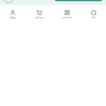
خانه
دسته‌بندی
سبد خرید
پروفایل
دسترسی سریع
تماس با ما
شکایات
درباره ما
قوانین و مقررات
سیاست حریم خصوصی
شماره پشتیبانی تلگرام 09960969095
شماره پشتیبانی واتس اپ 09391978733
شماره تماس
09960969095