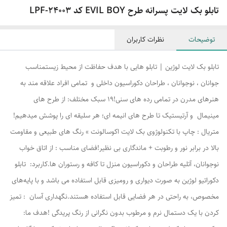
تابلو بک لایت پسرانه طرح EVIL BOY کد LPF-24003
توضیحات
نظرات کاربران
تابلو بک لایت لوژین | تابلو هایی با هدف حفاظت از محیط زیستمناسب
جوانان ، نوجوانان ، طراحان دکوراسیون داخلی و تمامی افراد علاقه مند به
هنرهای مدرن در تمامی رده های سنی!۱۹ سبک مختلف: از طرح های
مینیمال و آرتیستیک تا طرح های انیمه ای؛ هر سلیقه ای را پوشش میدهیم!
متریال : چاپ با تکنولوژوی بک لایت اکوسالونت » رنگ های طبیعی و مقاومت
بالا در برابر نور و رطوبت + ماندگاری بی نظیر!فضای مناسب : از اتاق خواب
نوجوانان، آتلیه طراحان و دکوراسیون منزل تا کافه و رستوران ها.کاربرد: تابلو
دکوراتیو لوژین به صورت دیواری و رومیزی قابل استفاده می باشد و با پایه‌های
مخصوص، به راحتی در هر فضایی قابل استفاده هستند.نگهداری آسان : تمیز
کردن با یک دستمال نرم و مرطوب بدون نگرانی از رنگ پریدگی !هدف ما: