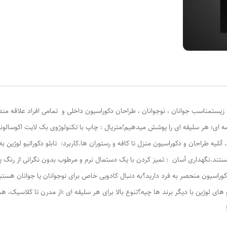
 ای؛ هر سلیقه ای را پوشش میدهیم!متریال : چاپ با تکنولوژوی بک لایت اکوسالونت 
تلیه طراحان و دکوراسیون منزل تا کافه و رستوران ها.کاربرد: تابلو دکوراتیو لوژین 
تند.نگهداری آسان : تمیز کردن با یک دستمال نرم و مرطوب بدون نگرانی از رنگ پ
دکوراسیون منحصر به فرد دارید؟به دنبال کادویی خاص برای نوجوانان یا جوانان هستی
های لوژين با دیگر برند ها چیه؟تنوع بالا برای هر سلیقه ای ؛از مدرن تا کلاسیک، همه 