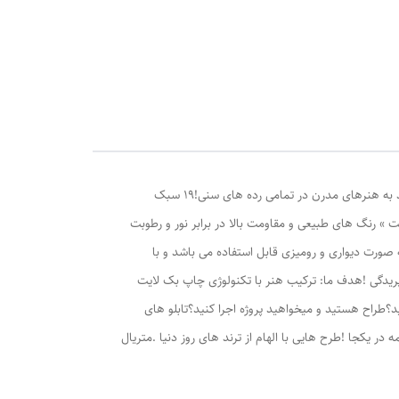
تابلو بک لایت لوژین | تابلو هایی با هدف حفاظت از محیط زیستمناسب جوانان ، نوجوانان ، طراحان دکوراسیون داخلی و تمامی افراد علاقه مند به هنرهای مدرن در تمامی رده های سنی!۱۹ سبک
» رنگ های طبیعی و مقاومت بالا در برابر نور و رطوبت
به صورت دیواری و رومیزی قابل استفاده می باشد و با
ریدگی !هدف ما: ترکیب هنر با تکنولوژی چاپ بک لایت
د؟طراح هستید و میخواهید پروژه اجرا کنید؟تابلو های
در یکجا !طرح هایی با الهام از ترند های روز دنیا .متریال