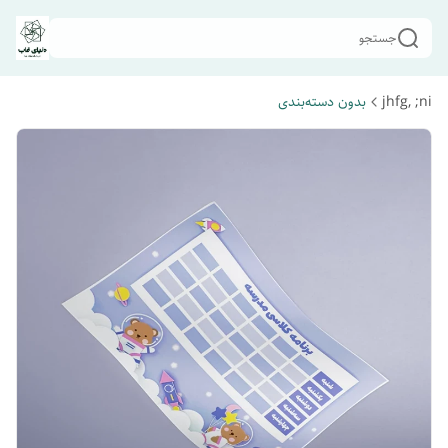
جستجو
jhfg, ;ni
بدون دسته‌بندی