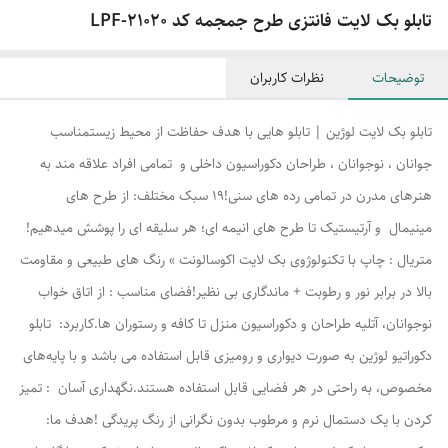
تابلو بک لایت فانتزی طرح جمجمه کد LPF-21020
توضیحات
نظرات کاربران
تابلو بک لایت لوژین | تابلو هایی با هدف حفاظت از محیط زیستمناسب
جوانان ، نوجوانان ، طراحان دکوراسیون داخلی و تمامی افراد علاقه مند به
هنرهای مدرن در تمامی رده های سنی!۱۹ سبک مختلف: از طرح های
مینیمال و آرتیستیک تا طرح های انیمه ای؛ هر سلیقه ای را پوشش میدهیم!
متریال : چاپ با تکنولوژوی بک لایت اکوسالونت » رنگ های طبیعی و مقاومت
بالا در برابر نور و رطوبت + ماندگاری بی نظیر!فضای مناسب : از اتاق خواب
نوجوانان، آتلیه طراحان و دکوراسیون منزل تا کافه و رستوران ها.کاربرد: تابلو
دکوراتیو لوژین به صورت دیواری و رومیزی قابل استفاده می باشد و با پایه‌های
مخصوص، به راحتی در هر فضایی قابل استفاده هستند.نگهداری آسان : تمیز
کردن با یک دستمال نرم و مرطوب بدون نگرانی از رنگ پریدگی !هدف ما: