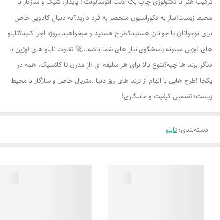
ترکیب هنر با تکنولوژی چاپ بک لایت اکوسالونت ؛ پایدار، شیک و سازگار با
محیط زیست!نیاز به دکوراسیون منحصر به فرد دارید؟به دنبال کادویی خاص
برای نوجوانان یا جوانان هستید؟طراح هستید و میخواهید پروژه اجرا کنید؟تابلو
های لوژين میتونه پاسخگوی نیاز های شما باشه...🚀 تفاوت تابلو های لوژين با
دیگر برند ها چیه؟تنوع بالا برای هر سلیقه ای ؛از مدرن تا کلاسیک، همه در
یکجا !طرح هایی با الهام از ترند های روز دنیا .متریال خاص و سازگار با محیط
زیست؛ تضمین کیفیت و ماندگاری!
دسته‌بندی
:
تابلو