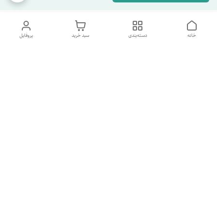
خانه
دسته‌بندی
سبد خرید
پروفایل
دسترسی سریع
تماس با ما
شکایات
درباره ما
قوانین و مقررات
سیاست حریم خصوصی
شماره پشتیبانی تلگرام 09960969095
شماره پشتیبانی واتس اپ 09391978733
شماره تماس
09960969095