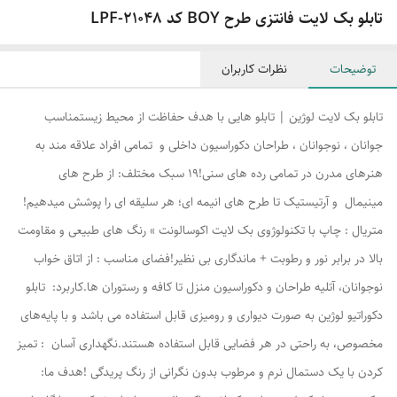
تابلو بک لایت فانتزی طرح BOY کد LPF-21048
توضیحات
نظرات کاربران
تابلو بک لایت لوژین | تابلو هایی با هدف حفاظت از محیط زیستمناسب
جوانان ، نوجوانان ، طراحان دکوراسیون داخلی و تمامی افراد علاقه مند به
هنرهای مدرن در تمامی رده های سنی!۱۹ سبک مختلف: از طرح های
مینیمال و آرتیستیک تا طرح های انیمه ای؛ هر سلیقه ای را پوشش میدهیم!
متریال : چاپ با تکنولوژوی بک لایت اکوسالونت » رنگ های طبیعی و مقاومت
بالا در برابر نور و رطوبت + ماندگاری بی نظیر!فضای مناسب : از اتاق خواب
نوجوانان، آتلیه طراحان و دکوراسیون منزل تا کافه و رستوران ها.کاربرد: تابلو
دکوراتیو لوژین به صورت دیواری و رومیزی قابل استفاده می باشد و با پایه‌های
مخصوص، به راحتی در هر فضایی قابل استفاده هستند.نگهداری آسان : تمیز
کردن با یک دستمال نرم و مرطوب بدون نگرانی از رنگ پریدگی !هدف ما: