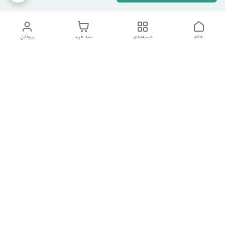
خانه
دسته‌بندی
سبد خرید
پروفایل
دسترسی سریع
تماس با ما
شکایات
درباره ما
قوانین و مقررات
سیاست حریم خصوصی
شماره پشتیبانی تلگرام 09960969095
شماره پشتیبانی واتس اپ 09391978733
شماره تماس
09960969095