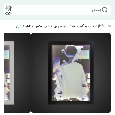
جستجو
jhfg, ;ni
خانه و آشپزخانه
دکوراسیون
قاب عکس و تابلو
تابلو