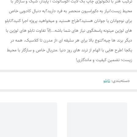
ترکیب هنر با تکنولوژی چاپ بک لایت اکوسالونت ؛ پایدار، شیک و سازگار با
محیط زیست!نیاز به دکوراسیون منحصر به فرد دارید؟به دنبال کادویی خاص
برای نوجوانان یا جوانان هستید؟طراح هستید و میخواهید پروژه اجرا کنید؟تابلو
های لوژين میتونه پاسخگوی نیاز های شما باشه...🚀 تفاوت تابلو های لوژين با
دیگر برند ها چیه؟تنوع بالا برای هر سلیقه ای ؛از مدرن تا کلاسیک، همه در
یکجا !طرح هایی با الهام از ترند های روز دنیا .متریال خاص و سازگار با محیط
زیست؛ تضمین کیفیت و ماندگاری!
دسته‌بندی
:
تابلو