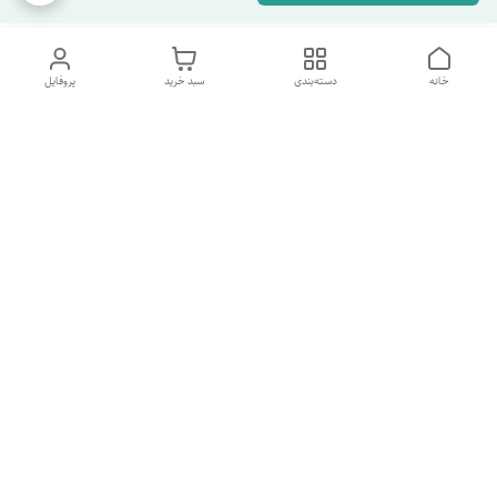
خانه
دسته‌بندی
سبد خرید
پروفایل
دسترسی سریع
تماس با ما
شکایات
درباره ما
قوانین و مقررات
سیاست حریم خصوصی
شماره پشتیبانی تلگرام 09960969095
شماره پشتیبانی واتس اپ 09391978733
شماره تماس
09960969095