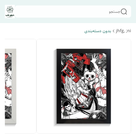
جستجو
jhfg, ;ni
بدون دسته‌بندی