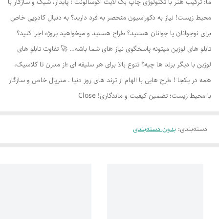
ما: ترکیب هنر با تکنولوژی چاپ بک لایت اکوسالونت ؛ پایدار، شیک و سازگار با
محیط زیست! نیاز به دکوراسیون منحصر به فرد دارید؟ به دنبال کادویی خاص
برای نوجوانان یا جوانان هستید؟ طراح هستید و میخواهید پروژه اجرا کنید؟
تابلو های لوژين میتونه پاسخگوی نیاز های شما باشه… 🚀 تفاوت تابلو های
لوژين با دیگر برند ها چیه؟ تنوع بالا برای هر سلیقه ای ؛از مدرن تا کلاسیک،
همه در یکجا ! طرح هایی با الهام از ترند های روز دنیا . متریال خاص و سازگار
با محیط زیست؛ تضمین کیفیت و ماندگاری! Close
دسته‌بندی
:
بدون دسته‌بندی