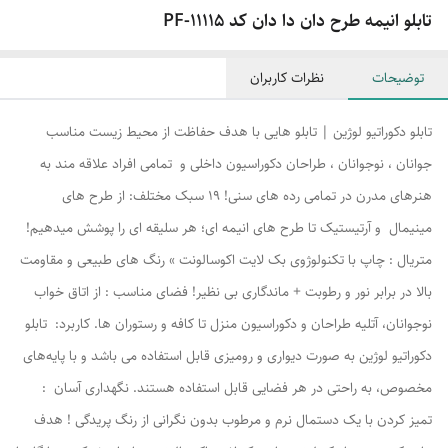
تابلو انیمه طرح دان دا دان کد PF-11115
توضیحات
نظرات کاربران
تابلو دکوراتیو لوژین | تابلو هایی با هدف حفاظت از محیط زیست مناسب
جوانان ، نوجوانان ، طراحان دکوراسیون داخلی و تمامی افراد علاقه مند به
هنرهای مدرن در تمامی رده های سنی! ۱۹ سبک مختلف: از طرح های
مینیمال و آرتیستیک تا طرح های انیمه ای؛ هر سلیقه ای را پوشش میدهیم!
متریال : چاپ با تکنولوژوی بک لایت اکوسالونت » رنگ های طبیعی و مقاومت
بالا در برابر نور و رطوبت + ماندگاری بی نظیر! فضای مناسب : از اتاق خواب
نوجوانان، آتلیه طراحان و دکوراسیون منزل تا کافه و رستوران ها. کاربرد: تابلو
دکوراتیو لوژین به صورت دیواری و رومیزی قابل استفاده می باشد و با پایه‌های
مخصوص، به راحتی در هر فضایی قابل استفاده هستند. نگهداری آسان :
تمیز کردن با یک دستمال نرم و مرطوب بدون نگرانی از رنگ پریدگی ! هدف