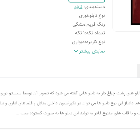
دسته‌بندی
:
تابلو
نوع تابلو
:
نوری
رنگ فریم
:
مشکی
تعداد تکه
:
1 تکه
نوع کاربرد
:
دیواری
مقاوم در برابر
:
رطوبت
نمایش بیشتر
نحوه شست‌وشو
:
قابلیت نظافت آسان
ویژگی ظاهری تابلو
:
دارای قاب
ح تابلو های پشت چراغ دار به تابلو هایی گفته می شود که تصویر آن توسط سیستم ن
 داد.از این نوع تابلو ها می توان در دکوراسیون داخلی منازل و فضاهای اداری و تب
 و با قاب های متنوع قادر به تولید این تابلو ها به صورت گسترده میب ...