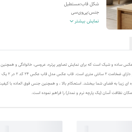
شکل قاب
:
مستطیل
جنس
:
پی‌وی‌سی
سایز عکس‌ها
:
13×18
نمایش بیشتر
سایر
اندازه داخل این قاب عکس 13x18 سانتی 
توضیحات
:
مناسب برای عکس با همین اندازه هست.
 مدل قاب عکس 24 کد 2 در 2 یک قاب عکس ساده و شیک است که برای نمایش تصاویر پرتره، عروسی، خانوا
عکس زیبا و مدرن
ای زیبا به فضای شما ببخشد. استحکام بالا ، و همچنین جنس فوق العاده با کیفیت 
مکان نظافت آسان (یک پارچه نرم و نمدار) را فراهم نموده است.