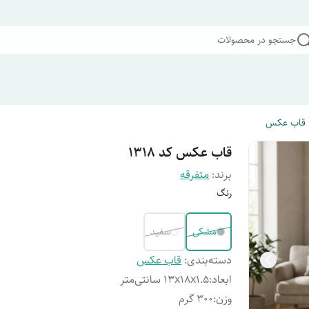
جستجو در محصولات
قاب عکس
قاب عکس کد 1318
برند:
متفرقه
رنگ
مشکی
سفید
دسته‌بندی
:
قاب عکس
ابعاد
:
13x18x1.5 سانتی‌متر
وزن
:
300 گرم