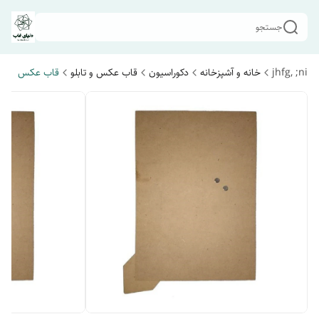
جستجو
jhfg, ;ni
خانه و آشپزخانه
دکوراسیون
قاب عکس و تابلو
قاب عکس