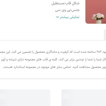
شکل قاب
:
مستطیل
جنس
:
پی وی سی
سایز عکس‌ها
:
16×21
نمایش بیشتر
سایر اقلام همراه
سلفون محافظ_آویز جهت نصب روی
محصول
:
دیوار_شیشه با کیفیت
سایر
این 
توضیحات
:
می باشد.
مجموعه 5 عددی قاب عکس کد 215 از بهترین پروفیل موجود 2x2 ساخته شده است که کیفیت و ماندگاری محصول را
اویر محصول مشاهده کنید. تمامی سایز های موجود در مجموعه استاندارد هستند.