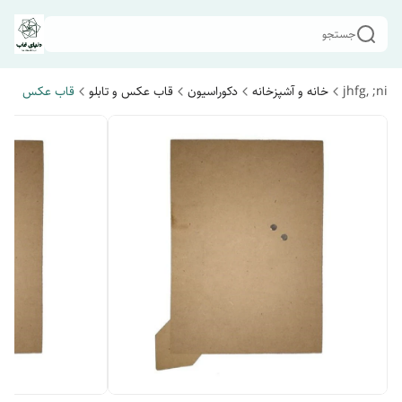
جستجو
jhfg, ;ni
خانه و آشپزخانه
دکوراسیون
قاب عکس و تابلو
قاب عکس