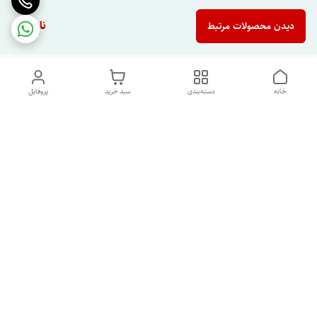
ناموجود
دیدن محصولات مرتبط
خانه
دسته‌بندی
سبد خرید
پروفایل
دسترسی سریع
تماس با ما
شکایات
درباره ما
قوانین و مقررات
سیاست حریم خصوصی
شماره پشتیبانی تلگرام 09960969095