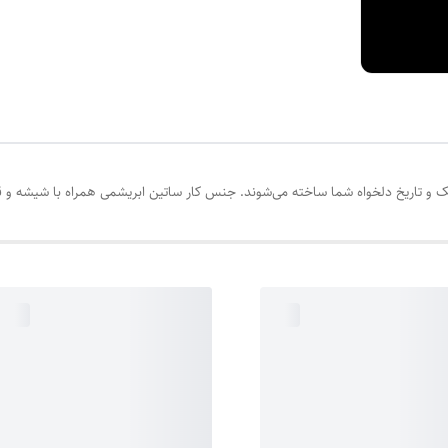
ا ساخته می‌شوند. جنس کار ساتین ابریشمی همراه با شیشه و قاب PVC و با بسته بندی کادوئی رایگان ارسال می